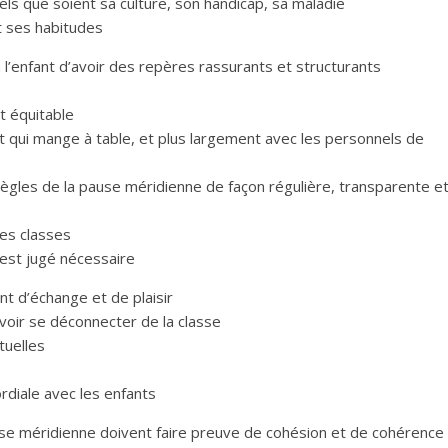
els que soient sa culture, son handicap, sa maladie
t ses habitudes
 l’enfant d’avoir des repères rassurants et structurants
et équitable
nt qui mange à table, et plus largement avec les personnels de
ègles de la pause méridienne de façon régulière, transparente e
les classes
est jugé nécessaire
t d’échange et de plaisir
ouvoir se déconnecter de la classe
tuelles
ordiale avec les enfants
use méridienne doivent faire preuve de cohésion et de cohérence