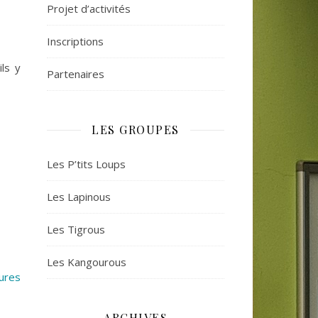
Projet d’activités
Inscriptions
ls y
Partenaires
LES GROUPES
Les P’tits Loups
Les Lapinous
Les Tigrous
Les Kangourous
ures
ARCHIVES