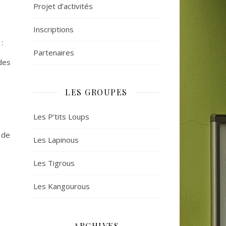
Projet d’activités
Inscriptions
:
Partenaires
udes
LES GROUPES
Les P’tits Loups
 de
Les Lapinous
Les Tigrous
Les Kangourous
ARCHIVES