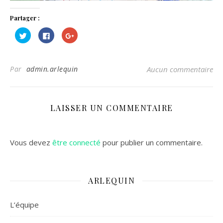
Partager :
Cliquez
Cliquez
Cliquez
pour
pour
pour
partager
partager
partager
sur
sur
sur
Twitter(ouvre
Facebook(ouvre
Google+
dans
dans
(ouvre
Par
admin.arlequin
Aucun commentaire
une
une
dans
nouvelle
nouvelle
une
fenêtre)
fenêtre)
nouvelle
fenêtre)
LAISSER UN COMMENTAIRE
Vous devez
être connecté
pour publier un commentaire.
ARLEQUIN
L’équipe