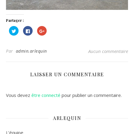
Partager :
Cliquez
Cliquez
Cliquez
pour
pour
pour
partager
partager
partager
sur
sur
sur
Twitter(ouvre
Facebook(ouvre
Google+
dans
dans
(ouvre
Par
admin.arlequin
Aucun commentaire
une
une
dans
nouvelle
nouvelle
une
fenêtre)
fenêtre)
nouvelle
fenêtre)
LAISSER UN COMMENTAIRE
Vous devez
être connecté
pour publier un commentaire.
ARLEQUIN
L’équipe