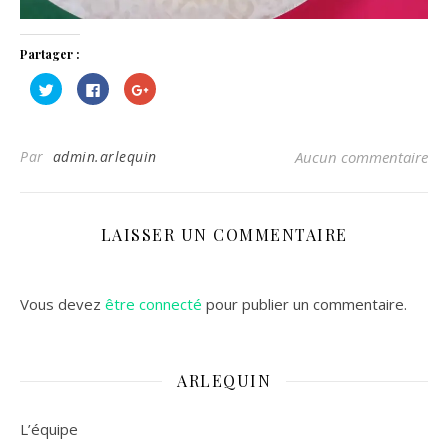
Partager :
Cliquez
Cliquez
Cliquez
pour
pour
pour
partager
partager
partager
sur
sur
sur
Twitter(ouvre
Facebook(ouvre
Google+
dans
dans
(ouvre
Par
admin.arlequin
Aucun commentaire
une
une
dans
nouvelle
nouvelle
une
fenêtre)
fenêtre)
nouvelle
fenêtre)
LAISSER UN COMMENTAIRE
Vous devez
être connecté
pour publier un commentaire.
ARLEQUIN
L’équipe