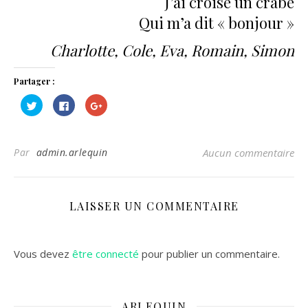
J’ai croisé un crabe
Qui m’a dit « bonjour »
Charlotte, Cole, Eva, Romain, Simon
Partager :
Cliquez
Cliquez
Cliquez
pour
pour
pour
partager
partager
partager
sur
sur
sur
Twitter(ouvre
Facebook(ouvre
Google+
dans
dans
(ouvre
Par
admin.arlequin
Aucun commentaire
une
une
dans
nouvelle
nouvelle
une
fenêtre)
fenêtre)
nouvelle
fenêtre)
LAISSER UN COMMENTAIRE
Vous devez
être connecté
pour publier un commentaire.
ARLEQUIN