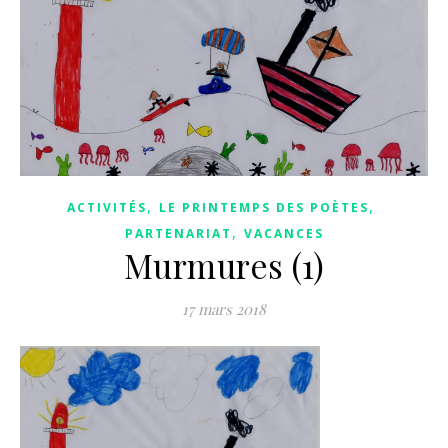
,
,
ACTIVITÉS
LE PRINTEMPS DES POÈTES
,
PARTENARIAT
VACANCES
Murmures (1)
17 mars 2018