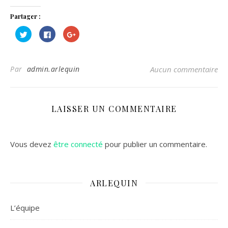
Partager :
Cliquez
Cliquez
Cliquez
pour
pour
pour
partager
partager
partager
sur
sur
sur
Twitter(ouvre
Facebook(ouvre
Google+
dans
dans
(ouvre
Par
admin.arlequin
Aucun commentaire
une
une
dans
nouvelle
nouvelle
une
fenêtre)
fenêtre)
nouvelle
fenêtre)
LAISSER UN COMMENTAIRE
Vous devez
être connecté
pour publier un commentaire.
ARLEQUIN
L’équipe