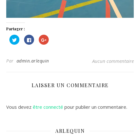
Partager :
Cliquez
Cliquez
Cliquez
pour
pour
pour
partager
partager
partager
sur
sur
sur
Twitter(ouvre
Facebook(ouvre
Google+
dans
dans
(ouvre
Par
admin.arlequin
Aucun commentaire
une
une
dans
nouvelle
nouvelle
une
fenêtre)
fenêtre)
nouvelle
fenêtre)
LAISSER UN COMMENTAIRE
Vous devez
être connecté
pour publier un commentaire.
ARLEQUIN