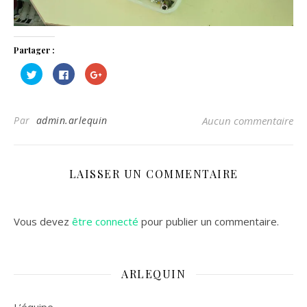
Partager :
Cliquez
Cliquez
Cliquez
pour
pour
pour
partager
partager
partager
sur
sur
sur
Twitter(ouvre
Facebook(ouvre
Google+
dans
dans
(ouvre
Par
admin.arlequin
Aucun commentaire
une
une
dans
nouvelle
nouvelle
une
fenêtre)
fenêtre)
nouvelle
fenêtre)
LAISSER UN COMMENTAIRE
Vous devez
être connecté
pour publier un commentaire.
ARLEQUIN