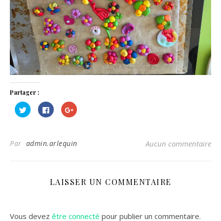
Partager :
Cliquez
Cliquez
Cliquez
pour
pour
pour
partager
partager
partager
sur
sur
sur
Twitter(ouvre
Facebook(ouvre
Google+
dans
dans
(ouvre
Par
admin.arlequin
Aucun commentaire
une
une
dans
nouvelle
nouvelle
une
fenêtre)
fenêtre)
nouvelle
fenêtre)
LAISSER UN COMMENTAIRE
Vous devez
être connecté
pour publier un commentaire.