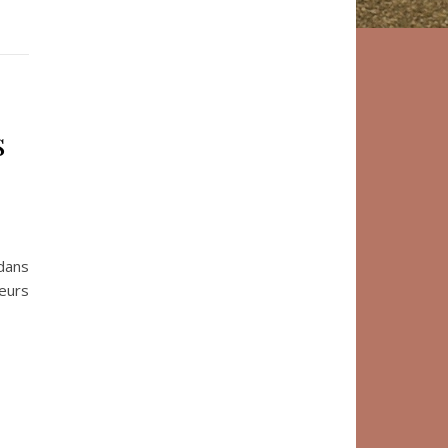
s
dans
leurs